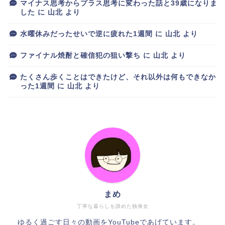
マイナス思考からプラス思考に変わった話と39歳になりま
した
に
山北
より
水曜休みだったせいで逆に疲れた1週間
に
山北
より
ファイナル焼酎と確信犯の狙い撃ち
に
山北
より
たくさん歩くことはできたけど、それ以外は何もできなか
った1週間
に
山北
より
まめ
丁寧な暮らしを諦めた独身女
ゆるく過ごす日々の動画をYouTubeであげています。