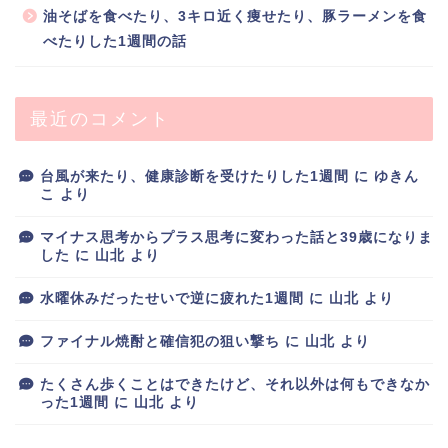
油そばを食べたり、3キロ近く痩せたり、豚ラーメンを食
べたりした1週間の話
最近のコメント
台風が来たり、健康診断を受けたりした1週間
に
ゆきん
こ
より
マイナス思考からプラス思考に変わった話と39歳になりま
した
に
山北
より
水曜休みだったせいで逆に疲れた1週間
に
山北
より
ファイナル焼酎と確信犯の狙い撃ち
に
山北
より
たくさん歩くことはできたけど、それ以外は何もできなか
った1週間
に
山北
より