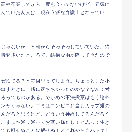
。高校卒業してから一度も会ってないけど、元気に
読んでいた友人は、現在立派な弁護士となってい
じゃないか！と朝からそわそわしていていた。終
一時間歩いたところで、結構な雨が降ってきたので
ぜ捨てる？と毎回思ってしまう。ちょっとした小
か出すときに一緒に落ちちゃったのかな？なんて考
だろってものがある。でかめの不法投棄はもう論外
ワンそりゃないよゴミはコンビニ弁当とカップ麺の
たんだろと思うけど、どういう神経してるんだろう
て、まぁ〜巡り巡ってお互い様だし！と思って生き
っても解せぬことは解せぬ！とこれからもハッキリ