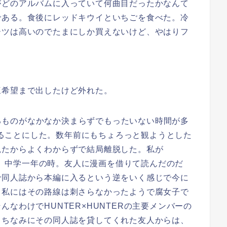
がどのアルバムに入っていて何曲目だったかなんて
である。食後にレッドキウイといちごを食べた。冷
ーツは高いのでたまにしか買えないけど、やはりフ
希望まで出したけど外れた。
観るものがなかなか決まらずでもったいない時間が多
を観ることにした。数年前にもちょろっと観ようとした
観たからよくわからずで結局離脱した。私が
のは、中学一年の時。友人に漫画を借りて読んだのだ
で同人誌から本編に入るという逆をいく感じで今に
、私にはその路線は刺さらなかったようで腐女子で
なわけでHUNTER×HUNTERの主要メンバーの
。ちなみにその同人誌を貸してくれた友人からは、