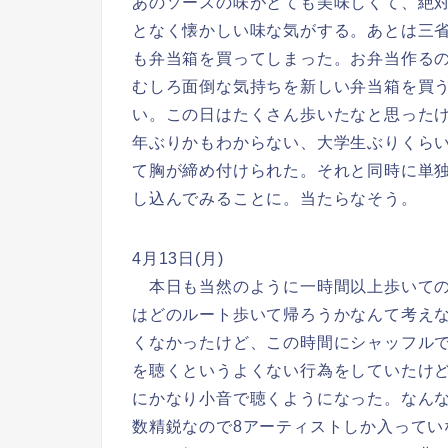
あのソースの味がとても美味しくて、絶
となく懐かしい味な気がする。あとは三省
も弁当箱を買ってしまった。お弁当作る
むしろ面倒な気持ちを新しい弁当箱を買
い。この日はたくさん歩いたなと思ったけど
年ぶりかもわからない、大学生ぶりくらいに
て胸が締め付けられた。それと同時に単
し込んでみることに。当たらなそう。
4月13日(月)
本日も当然のように一時間以上歩いての
はどのルート歩いて帰ろうかなんて考え
くなかったけど、この時間にシャッフル
を聴くというよくない行為をしていたけ
にかなり小音で聴くようになった。なんなら聴
数精鋭なので8アーティストしか入って