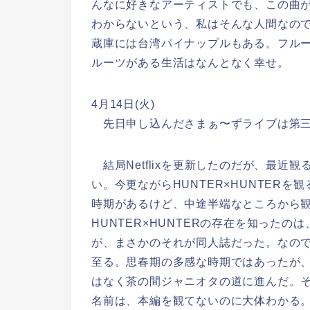
んなに好きなアーティストでも、この曲
わからないという、私はそんな人間なの
蔵庫には台湾パイナップルもある。フル
ルーツがある生活はなんとなく幸せ。
4月14日(火)
先日申し込んださまぁ〜ずライブは第三
結局Netflixを更新したのだが、最近
い。今更ながらHUNTER×HUNTER
時期があるけど、中途半端なところから
HUNTER×HUNTERの存在を知った
が、まさかのそれが同人誌だった。なの
至る。思春期の多感な時期ではあったが
はなく茶の間ジャニオタの道に進んだ。そん
名前は、本編を観てないのに大体わかる