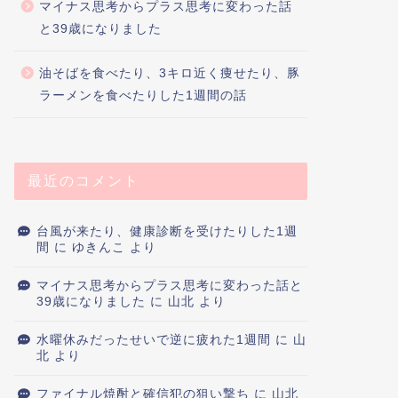
マイナス思考からプラス思考に変わった話
と39歳になりました
油そばを食べたり、3キロ近く痩せたり、豚
ラーメンを食べたりした1週間の話
最近のコメント
台風が来たり、健康診断を受けたりした1週
間
に
ゆきんこ
より
マイナス思考からプラス思考に変わった話と
39歳になりました
に
山北
より
水曜休みだったせいで逆に疲れた1週間
に
山
北
より
ファイナル焼酎と確信犯の狙い撃ち
に
山北