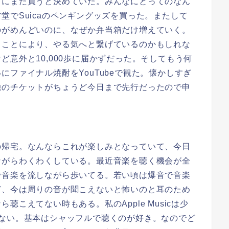
対にまた買うと決めていた。みんなにとってのなん
堂でSuicaのペンギングッズを買った。またして
のがめんどいのに、なぜか弁当箱だけ増えていく。
うことにより、やる気へと繋げているのかもしれな
意外と10,000歩に届かずだった。そしてもう何
ファイナル焼酎をYouTubeで観た。懐かしすぎ
独のチケットがちょうど今日まで先行だったので申
帰宅。なんならこれが楽しみとなっていて、今日
ながらわくわくしている。最近音楽を聴く機会が全
で音楽を流しながら歩いてる。若い頃は爆音で音楽
ど、今は周りの音が聞こえないと怖いのと耳のため
こえてない時もある。私のApple Musicは少
いない。基本はシャッフルで聴くのが好き。なのでど